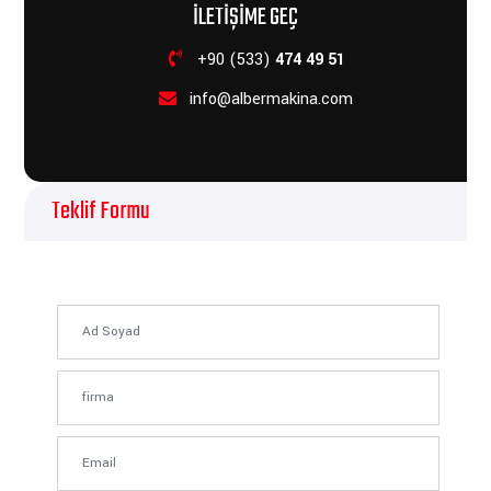
İLETIŞIME GEÇ
+90 (533)
474 49 51
info@albermakina.com
Teklif Formu